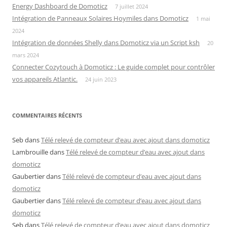
Energy Dashboard de Domoticz
7 juillet 2024
Intégration de Panneaux Solaires Hoymiles dans Domoticz
1 mai
2024
Intégration de données Shelly dans Domoticz via un Script ksh
20
mars 2024
Connecter Cozytouch à Domoticz : Le guide complet pour contrôler
vos appareils Atlantic.
24 juin 2023
COMMENTAIRES RÉCENTS
Seb
dans
Télé relevé de compteur d’eau avec ajout dans domoticz
Lambrouille
dans
Télé relevé de compteur d’eau avec ajout dans
domoticz
Gaubertier
dans
Télé relevé de compteur d’eau avec ajout dans
domoticz
Gaubertier
dans
Télé relevé de compteur d’eau avec ajout dans
domoticz
Seb
dans
Télé relevé de compteur d’eau avec ajout dans domoticz