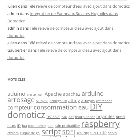
Julien
dans
Télé relevé de compteur d’eau avec ajout dans domoticz
admin
dans
Intégration de Panneaux Solaires Hoymiles dans
Domoticz
admin
dans
Télé relevé de compteur d’eau avec ajout dans
domoticz
Julien
dans
Télé relevé de compteur d’eau avec ajout dans domoticz
Gaubertier
dans
Télé relevé de compteur d’eau avec ajout dans
domoticz
MOTS CLES
arduino
aduino
Apache
apache2
alerte mail
arrosage
attiny
ATiny85
Atmega328
ATtiny85
cat feeder
DIY
consommation eau
compteur
domoticz
hoymiles
DS18B20
eau
edf
floorplanner
html5
raspberry
ip
https
lua
monitoring
pan
rain probability
script
SDEI
securité
rfxcom
risque de gel
security
servo