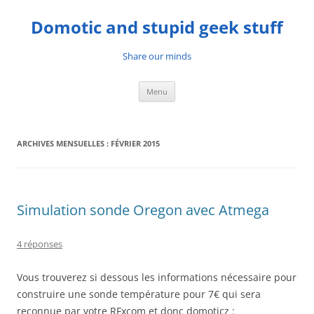
Aller
au
Domotic and stupid geek stuff
contenu
Share our minds
Menu
ARCHIVES MENSUELLES :
FÉVRIER 2015
Simulation sonde Oregon avec Atmega
4 réponses
Vous trouverez si dessous les informations nécessaire pour
construire une sonde température pour 7€ qui sera
reconnue par votre RFxcom et donc domoticz :