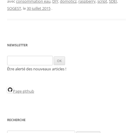
avec
consommation eau
,
DIY
,
domoticz
,
raspberry
,
script
,
SDEI
,
SOGEST
, le
30 juillet 2015
.
NEWSLETTER
Être alerté des nouveaux articles !
Page github
RECHERCHE