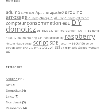
MOTS CLES
arduino
aduino
Apache
apache2
alerte mail
arrosage
attiny
ATiny85
Atmega328
ATtiny85
cat feeder
DIY
consommation eau
compteur
domoticz
hoymiles
DS18B20
eau
edf
floorplanner
html5
raspberry
ip
https
lua
monitoring
pan
rain probability
script
SDEI
securité
rfxcom
risque de gel
security
servo
SOGEST
ssl
ServoBlaster
SHA-2
SIEVA
tilt
triphasés
téléinfo
webcam
wifi
CATÉGORIES
Arduino
(11)
DIY
(5)
Domoticz
(24)
Linux
(7)
Non classé
(5)
Raspberry
(14)