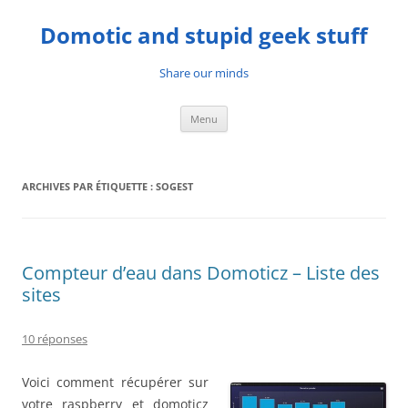
Aller
au
Domotic and stupid geek stuff
contenu
Share our minds
Menu
ARCHIVES PAR ÉTIQUETTE :
SOGEST
Compteur d’eau dans Domoticz – Liste des
sites
10 réponses
Voici comment récupérer sur
votre raspberry et domoticz