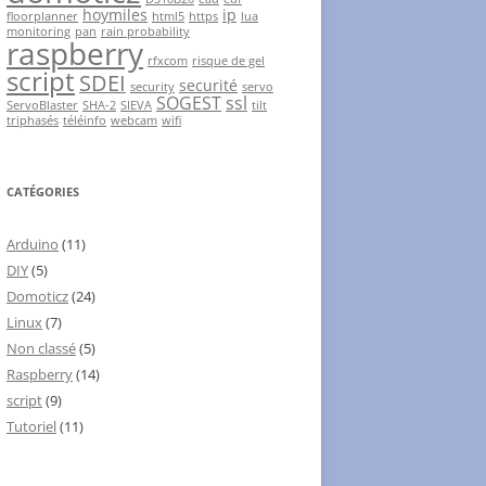
hoymiles
ip
floorplanner
html5
https
lua
monitoring
pan
rain probability
raspberry
rfxcom
risque de gel
script
SDEI
securité
security
servo
SOGEST
ssl
ServoBlaster
SHA-2
SIEVA
tilt
triphasés
téléinfo
webcam
wifi
CATÉGORIES
Arduino
(11)
DIY
(5)
Domoticz
(24)
Linux
(7)
Non classé
(5)
Raspberry
(14)
script
(9)
Tutoriel
(11)