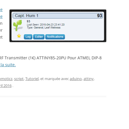
de
e
un
er
et
 RF Transmitter (1€) ATTINY85-20PU Pour ATMEL DIP-8
 la suite.
omoticz
,
script
,
Tutoriel
, et marquée avec
aduino
,
attiny
,
ril 2016
.