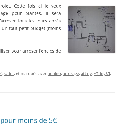
ojet. Cette fois ci je veux
sage pour plantes. Il sera
’arroser tous les jours après
r un tout petit budget (moins
tiliser pour arroser l’enclos de
Y
,
script
, et marquée avec
aduino
,
arrosage
,
attiny
,
ATtiny85
,
 pour moins de 5€