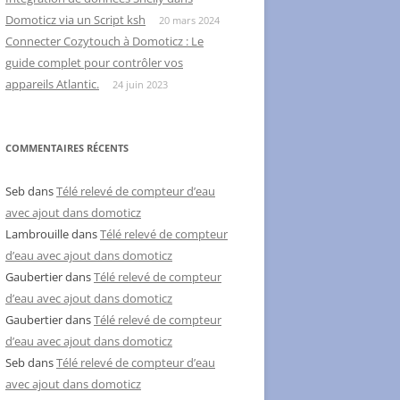
Domoticz via un Script ksh
20 mars 2024
Connecter Cozytouch à Domoticz : Le
guide complet pour contrôler vos
appareils Atlantic.
24 juin 2023
COMMENTAIRES RÉCENTS
Seb
dans
Télé relevé de compteur d’eau
avec ajout dans domoticz
Lambrouille
dans
Télé relevé de compteur
d’eau avec ajout dans domoticz
Gaubertier
dans
Télé relevé de compteur
d’eau avec ajout dans domoticz
Gaubertier
dans
Télé relevé de compteur
d’eau avec ajout dans domoticz
Seb
dans
Télé relevé de compteur d’eau
avec ajout dans domoticz