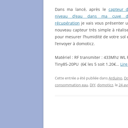
Dans ma lancé, après le
capteur 
niveau d’eau dans ma cuve d
récupération
je vais vous présenter 
nouveau capteur très simple à réalis
pour mesurer l’humidité de votre sol 
l’envoyer à domoticz.
Matériel : RF transmiter : 433Mhz WL
Tiny85-20PU (6€ les 5 soit 1.20€…
Lire
Cette entrée a été publiée dans
Arduino
,
D
consommation eau
,
DIY
,
domoticz
, le
24 av