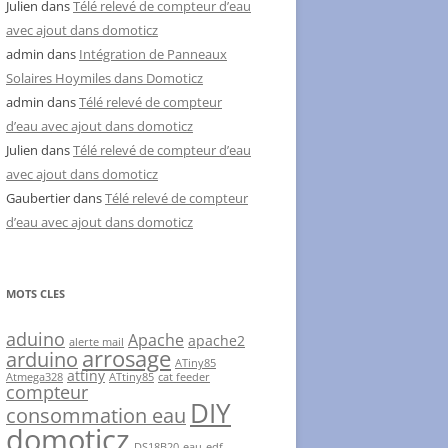
Julien
dans
Télé relevé de compteur d’eau
avec ajout dans domoticz
admin
dans
Intégration de Panneaux
Solaires Hoymiles dans Domoticz
admin
dans
Télé relevé de compteur
d’eau avec ajout dans domoticz
Julien
dans
Télé relevé de compteur d’eau
avec ajout dans domoticz
Gaubertier
dans
Télé relevé de compteur
d’eau avec ajout dans domoticz
MOTS CLES
aduino
Apache
apache2
alerte mail
arrosage
arduino
ATiny85
attiny
Atmega328
ATtiny85
cat feeder
compteur
DIY
consommation eau
domoticz
DS18B20
eau
edf