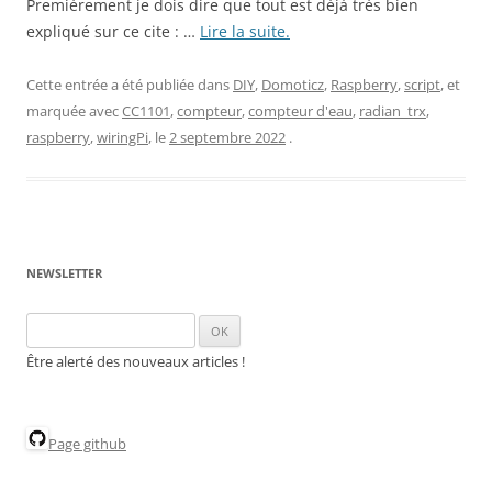
Premièrement je dois dire que tout est déjà très bien
expliqué sur ce cite : …
Lire la suite.
Cette entrée a été publiée dans
DIY
,
Domoticz
,
Raspberry
,
script
, et
marquée avec
CC1101
,
compteur
,
compteur d'eau
,
radian_trx
,
raspberry
,
wiringPi
, le
2 septembre 2022
.
NEWSLETTER
Être alerté des nouveaux articles !
Page github