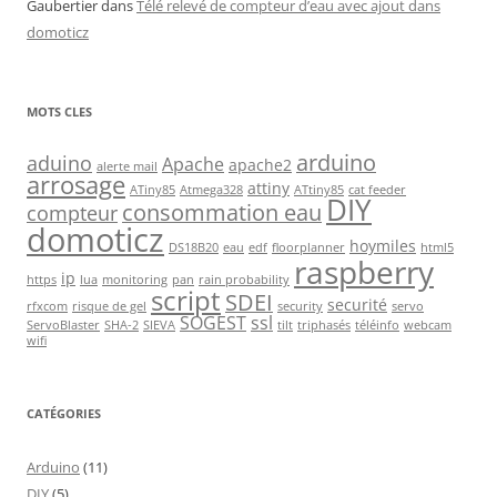
Gaubertier
dans
Télé relevé de compteur d’eau avec ajout dans
domoticz
MOTS CLES
arduino
aduino
Apache
apache2
alerte mail
arrosage
attiny
ATiny85
Atmega328
ATtiny85
cat feeder
DIY
consommation eau
compteur
domoticz
hoymiles
DS18B20
eau
edf
floorplanner
html5
raspberry
ip
https
lua
monitoring
pan
rain probability
script
SDEI
securité
rfxcom
risque de gel
security
servo
SOGEST
ssl
ServoBlaster
SHA-2
SIEVA
tilt
triphasés
téléinfo
webcam
wifi
CATÉGORIES
Arduino
(11)
DIY
(5)