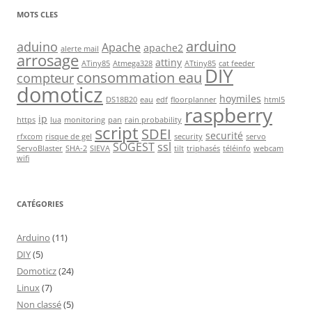
MOTS CLES
arduino
aduino
Apache
apache2
alerte mail
arrosage
attiny
ATiny85
Atmega328
ATtiny85
cat feeder
DIY
consommation eau
compteur
domoticz
hoymiles
DS18B20
eau
edf
floorplanner
html5
raspberry
ip
https
lua
monitoring
pan
rain probability
script
SDEI
securité
rfxcom
risque de gel
security
servo
SOGEST
ssl
ServoBlaster
SHA-2
SIEVA
tilt
triphasés
téléinfo
webcam
wifi
CATÉGORIES
Arduino
(11)
DIY
(5)
Domoticz
(24)
Linux
(7)
Non classé
(5)