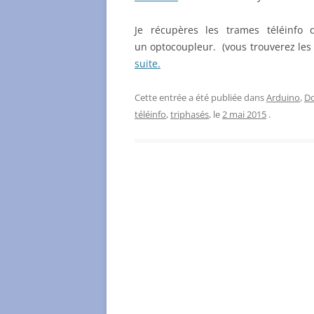
Je récupères les trames téléinf
un optocoupleur. (vous trouverez les 
suite.
Cette entrée a été publiée dans
Arduino
,
D
téléinfo
,
triphasés
, le
2 mai 2015
.
Navigation
des
articles