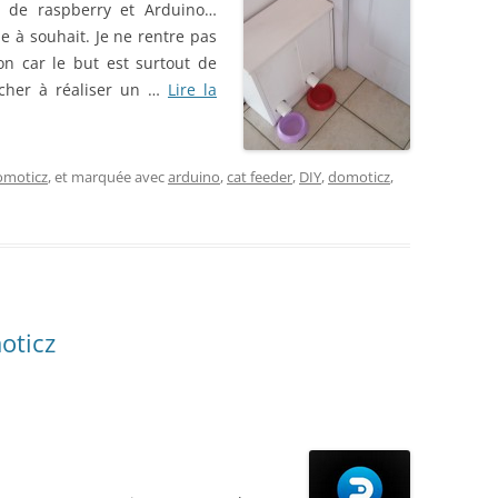
e de raspberry et Arduino…
e à souhait. Je ne rentre pas
on car le but est surtout de
rcher à réaliser un …
Lire la
omoticz
, et marquée avec
arduino
,
cat feeder
,
DIY
,
domoticz
,
oticz