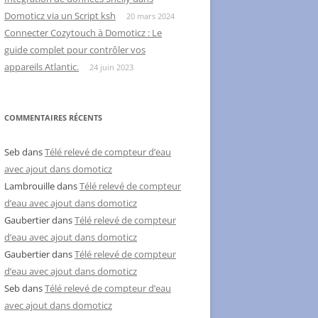
Domoticz via un Script ksh
20 mars 2024
Connecter Cozytouch à Domoticz : Le
guide complet pour contrôler vos
appareils Atlantic.
24 juin 2023
COMMENTAIRES RÉCENTS
Seb
dans
Télé relevé de compteur d’eau
avec ajout dans domoticz
Lambrouille
dans
Télé relevé de compteur
d’eau avec ajout dans domoticz
Gaubertier
dans
Télé relevé de compteur
d’eau avec ajout dans domoticz
Gaubertier
dans
Télé relevé de compteur
d’eau avec ajout dans domoticz
Seb
dans
Télé relevé de compteur d’eau
avec ajout dans domoticz