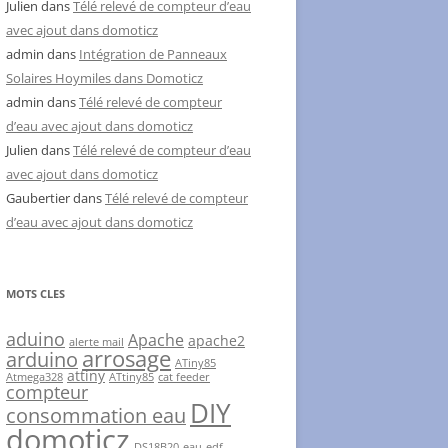
Julien
dans
Télé relevé de compteur d’eau
avec ajout dans domoticz
admin
dans
Intégration de Panneaux
Solaires Hoymiles dans Domoticz
admin
dans
Télé relevé de compteur
d’eau avec ajout dans domoticz
Julien
dans
Télé relevé de compteur d’eau
avec ajout dans domoticz
Gaubertier
dans
Télé relevé de compteur
d’eau avec ajout dans domoticz
MOTS CLES
aduino
Apache
apache2
alerte mail
arrosage
arduino
ATiny85
attiny
Atmega328
ATtiny85
cat feeder
compteur
DIY
consommation eau
domoticz
DS18B20
eau
edf