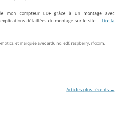
o de mon compteur EDF grâce à un montage avec
explications détaillées du montage sur le site …
Lire la
omoticz
, et marquée avec
arduino
,
edf
,
raspberry
,
rfxcom
,
Articles plus récents
→