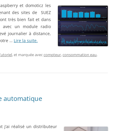
aspberry et domoticz les
enant des sites de SUEZ
sont très bien fait et dans
r avec un module radio
evé journalier à distance,
votre …
Lire la suite.
Tutoriel
, et marquée avec
compteur
,
consommation eau
,
te automatique
 j’ai réalisé un distributeur