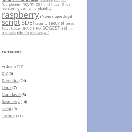
hoymiles
ip
floorplanner
html5
https
lua
monitoring
pan
rain probability
raspberry
rfxcom
risque de gel
script
SDEI
securité
security
servo
SOGEST
ssl
ServoBlaster
SHA-2
SIEVA
tilt
triphasés
téléinfo
webcam
wifi
CATÉGORIES
Arduino
(11)
DIY
(5)
Domoticz
(24)
Linux
(7)
Non classé
(5)
Raspberry
(14)
script
(9)
Tutoriel
(11)