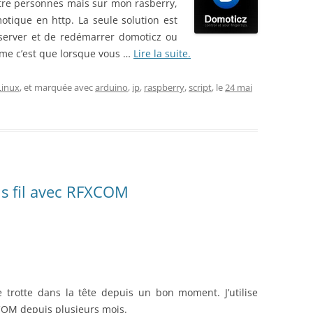
autre personnes mais sur mon rasberry,
otique en http. La seule solution est
 server et de redémarrer domoticz ou
me c’est que lorsque vous …
Lire la suite.
Linux
, et marquée avec
arduino
,
ip
,
raspberry
,
script
, le
24 mai
ns fil avec RFXCOM
 trotte dans la tête depuis un bon moment. J’utilise
COM depuis plusieurs mois.