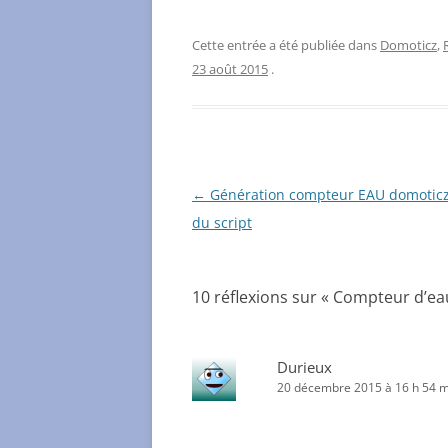
Cette entrée a été publiée dans
Domoticz
,
23 août 2015
.
Navigation
←
Génération compteur EAU domoticz 
des
du script
articles
10 réflexions sur «
Compteur d’eau
Durieux
20 décembre 2015 à 16 h 54 m