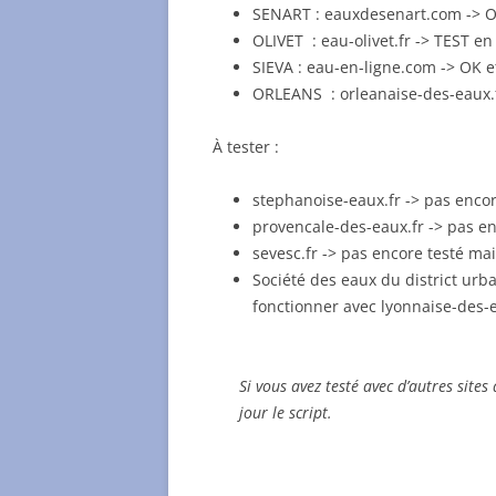
SENART : eauxdesenart.com -> OK
OLIVET : eau-olivet.fr -> TEST en
SIEVA : eau-en-ligne.com -> OK et
ORLEANS : orleanaise-des-eaux.
À tester :
stephanoise-eaux.fr -> pas encore
provencale-des-eaux.fr -> pas en
sevesc.fr -> pas encore testé mai
Société des eaux du district urb
fonctionner avec lyonnaise-des-e
Si vous avez testé avec d’autres site
jour le script.