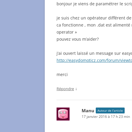
bonjour je viens de paramétrer le scri
je suis chez un opérateur différent de 
ca fonctionne , mon .dat est alimenté 
operator »
pouvez vous m’aider?
j’ai ouvert laissé un message sur eas
http://easydomoticz.com/forum/viewt
merci
↓
Répondre
Manu
Auteur de l’article
17 janvier 2016 à 17 h 23 min