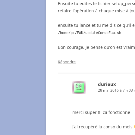
Ensuite tu edites le fichier setup_pers
refaire l’opération à chaque mise à jo
ensuite tu lance et tu me dis ce qu’il e
/home/pi/EAU/updateConsoEau.sh
Bon courage, je pense qu’on est vraime
↓
Répondre
durieux
28 mai 2016 à 7 h 03 
merci super !!! ca fonctionne
j’ai récupéré la conso du mois