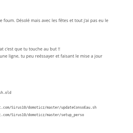
e foum. Désolé mais avec les fêtes et tout j’ai pas eu le
at c’est que tu touche au but !!
 une ligne, tu peu reéssayer et faisant le mise a jour
sh.old
t.com/Sirus10/domoticz/master/updateConsoEau.sh
t.com/Sirus10/domoticz/master/setup_perso