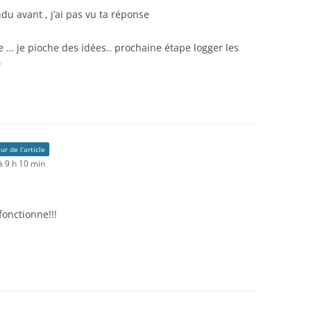
du avant , j’ai pas vu ta réponse
e … je pioche des idées.. prochaine étape logger les
ur de l’article
à 9 h 10 min
fonctionne!!!