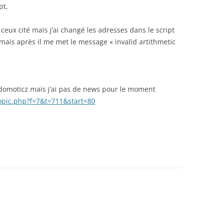
pt,
ceux cité mais j’ai changé les adresses dans le script
mais après il me met le message « invalid artithmetic
ydomoticz mais j’ai pas de news pour le moment
opic.php?f=7&t=711&start=80