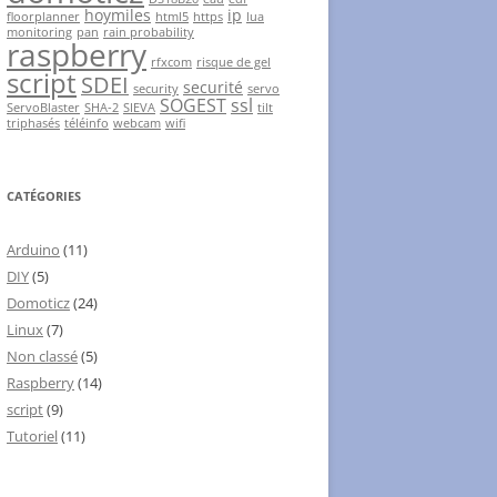
hoymiles
ip
floorplanner
html5
https
lua
monitoring
pan
rain probability
raspberry
rfxcom
risque de gel
script
SDEI
securité
security
servo
SOGEST
ssl
ServoBlaster
SHA-2
SIEVA
tilt
triphasés
téléinfo
webcam
wifi
CATÉGORIES
Arduino
(11)
DIY
(5)
Domoticz
(24)
Linux
(7)
Non classé
(5)
Raspberry
(14)
script
(9)
Tutoriel
(11)