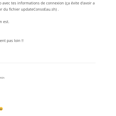
o avec tes informations de connexion (ça évite d’avoir a
ur du fichier updateConsoEau.sh) .
n est.
nt pas loin !!
min