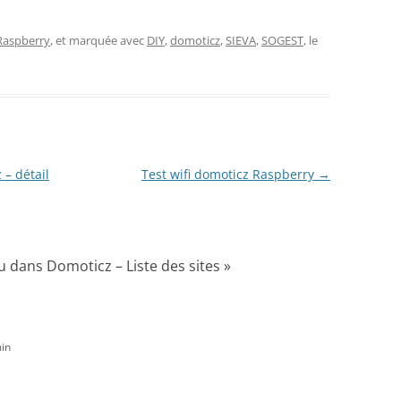
Raspberry
, et marquée avec
DIY
,
domoticz
,
SIEVA
,
SOGEST
, le
– détail
Test wifi domoticz Raspberry
→
 dans Domoticz – Liste des sites
»
in