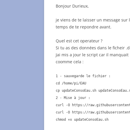
Bonjour Durieux,
je viens de te laisser un message sur l
temps de te repondre avant.
Quel est cet operateur ?
Si tu as des données dans le ficheir .d
Jai mis a jour le script car il manquait
coomme cela :
1 - sauvegarde le fichier :
cd /home/pi/EAU
cp updateConsoEau.sh updateConsoEau.
2 - Mise à jour :
curl -O https://raw.githubuserconten
curl -O https://raw.githubuserconten
chmod +x updateConsoEau.sh