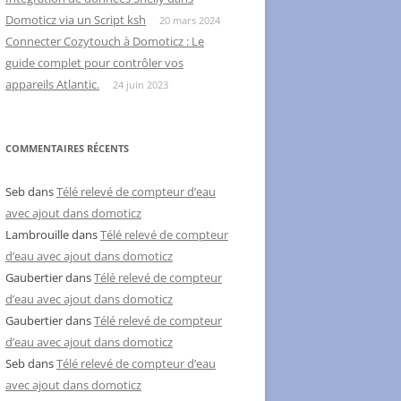
Domoticz via un Script ksh
20 mars 2024
Connecter Cozytouch à Domoticz : Le
guide complet pour contrôler vos
appareils Atlantic.
24 juin 2023
COMMENTAIRES RÉCENTS
Seb
dans
Télé relevé de compteur d’eau
avec ajout dans domoticz
Lambrouille
dans
Télé relevé de compteur
d’eau avec ajout dans domoticz
Gaubertier
dans
Télé relevé de compteur
d’eau avec ajout dans domoticz
Gaubertier
dans
Télé relevé de compteur
d’eau avec ajout dans domoticz
Seb
dans
Télé relevé de compteur d’eau
avec ajout dans domoticz