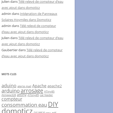
Julien
dans
Télé relevé de compteur d’eau
avec ajout dans domoticz
admin
dans
Intégration de Panneaux
Solaires Hoymiles dans Domoticz
admin
dans
Télé relevé de compteur
d’eau avec ajout dans domoticz
Julien
dans
Télé relevé de compteur d’eau
avec ajout dans domoticz
Gaubertier
dans
Télé relevé de compteur
d’eau avec ajout dans domoticz
MOTS CLES
aduino
Apache
apache2
alerte mail
arrosage
arduino
ATiny85
attiny
Atmega328
ATtiny85
cat feeder
compteur
DIY
consommation eau
domoticz
DS18B20
eau
edf