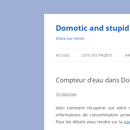
Aller
au
contenu
Domotic and stupid 
Share our minds
ACCUEIL
LISTE DES PROJETS
AR
Compteur d’eau dans Domo
10 réponses
Voici comment récupérer sur votre r
informations de consommation prov
Pour les détails vous rendre sur la
pag