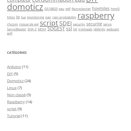
domoticz
hoymiles
DS18B20
eau
edf
floorplanner
html5
raspberry
ip
https
lua
monitoring
pan
rain probability
script
SDEI
securité
rfxcom
risque de gel
security
servo
SOGEST
ssl
ServoBlaster
SHA-2
SIEVA
tilt
triphasés
téléinfo
webcam
wifi
CATÉGORIES
Arduino
(11)
DIY
(5)
Domoticz
(24)
Linux
(7)
Non classé
(5)
Raspberry
(14)
script
(9)
Tutoriel
(11)