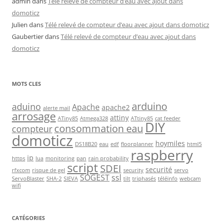
admin
dans
Télé relevé de compteur d’eau avec ajout dans
domoticz
Julien
dans
Télé relevé de compteur d’eau avec ajout dans domoticz
Gaubertier
dans
Télé relevé de compteur d’eau avec ajout dans
domoticz
MOTS CLES
arduino
aduino
Apache
apache2
alerte mail
arrosage
attiny
ATiny85
Atmega328
ATtiny85
cat feeder
DIY
consommation eau
compteur
domoticz
hoymiles
DS18B20
eau
edf
floorplanner
html5
raspberry
ip
https
lua
monitoring
pan
rain probability
script
SDEI
securité
rfxcom
risque de gel
security
servo
SOGEST
ssl
ServoBlaster
SHA-2
SIEVA
tilt
triphasés
téléinfo
webcam
wifi
CATÉGORIES