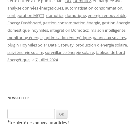
Cette entrée a été publiée dans
DIY
,
Domoticz
, et marquée avec
analyse données énergétiques
,
automatisation consommation
,
configuration MQTT
,
domoticz
,
domotique
,
énergie renouvelable
,
Energy Dashboard
,
gestion consommation énergie
,
gestion énergie
domestique
,
hoymiles
,
intégration Domoticz
,
maison intelligente
,
monitoring énergie
,
optimisation énergétique
,
panneaux solaires
,
plugin HoyMiles Solar Data Gateway
,
production d'énergie solaire
,
suivi énergie solaire
,
surveillance énergie solaire
,
tableau de bord
énergétique
, le
7 juillet 2024
.
NEWSLETTER
Être alerté des nouveaux articles !